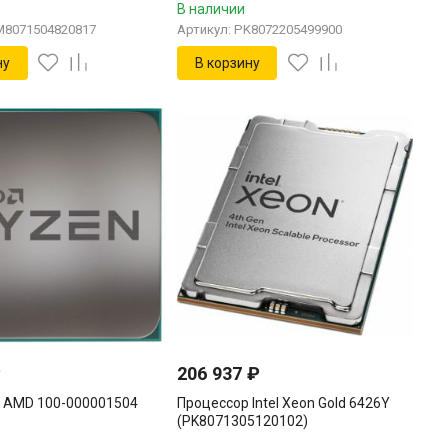
В наличии
M8071504820817
Артикул: PK8072205499900
ну
В корзину
₽
206 937
₽
 AMD 100-000001504
Процессор Intel Xeon Gold 6426Y
(PK8071305120102)