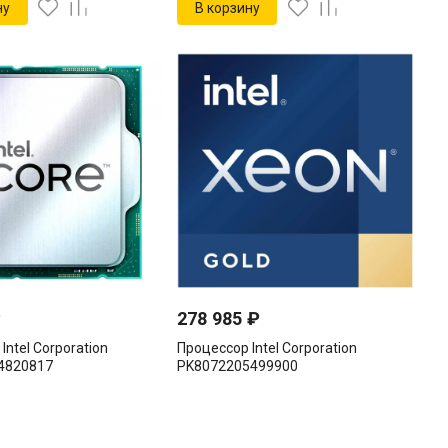
ну
В корзину
₽
278 985
₽
Intel Corporation
Процессор Intel Corporation
4820817
PK8072205499900