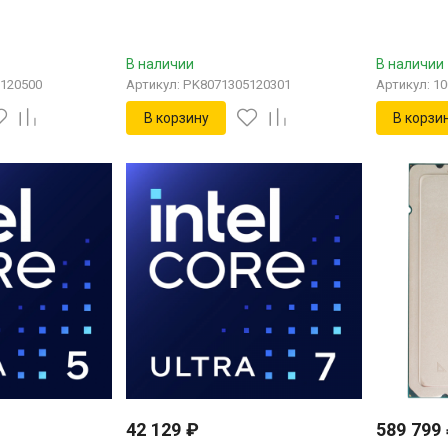
В наличии
В наличии
5120500
Артикул: PK8071305120301
Артикул: 1
В корзину
В корзи
42 129
₽
589 799