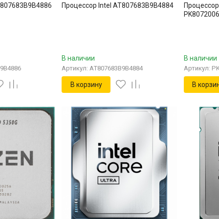
AT807683B9B4886
Процессор Intel AT807683B9B4884
Процессор 
PK807200
В наличии
В наличии
B9B4886
Артикул: AT807683B9B4884
Артикул: P
В корзину
В корзи