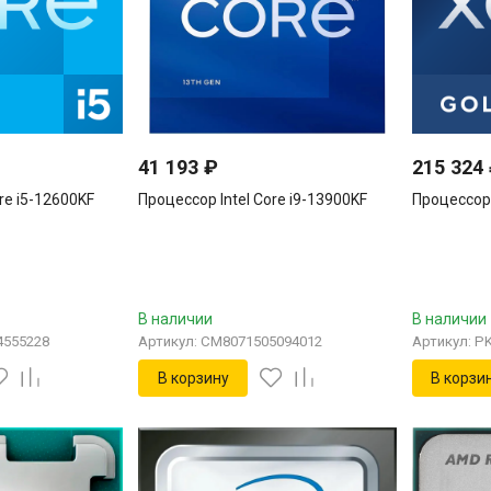
41 193
₽
215 324
re i5-12600KF
Процессор Intel Core i9-13900KF
Процессор 
В наличии
В наличии
4555228
Артикул: CM8071505094012
Артикул: P
В корзину
В корзи