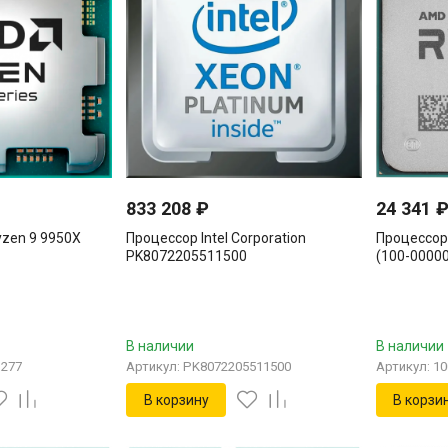
833 208
₽
24 341
zen 9 9950X
Процессор Intel Corporation
Процессор
PK8072205511500
(100-0000
В наличии
В наличии
1277
Артикул: PK8072205511500
Артикул: 1
В корзину
В корзи