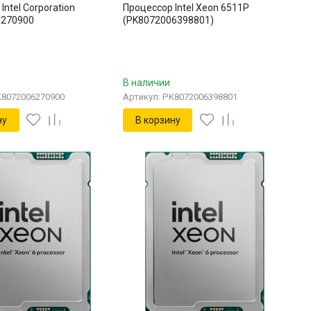
Intel Corporation
Процессор Intel Xeon 6511P
6270900
(PK8072006398801)
В наличии
K8072006270900
Артикул: PK8072006398801
ну
В корзину