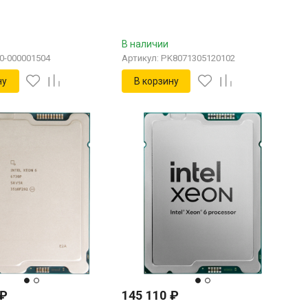
В наличии
00-000001504
Артикул: PK8071305120102
ну
В корзину
₽
145 110
₽