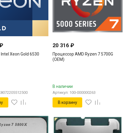
₽
20 316
₽
Intel Xeon Gold 6530
Процессор AMD Ryzen 7 5700G
(OEM)
В наличии
K8072205512500
Артикул: 100-000000263
ну
В корзину