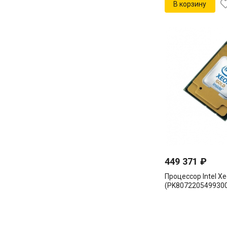
В корзину
449 371
₽
Процессор Intel Xe
(PK807220549930