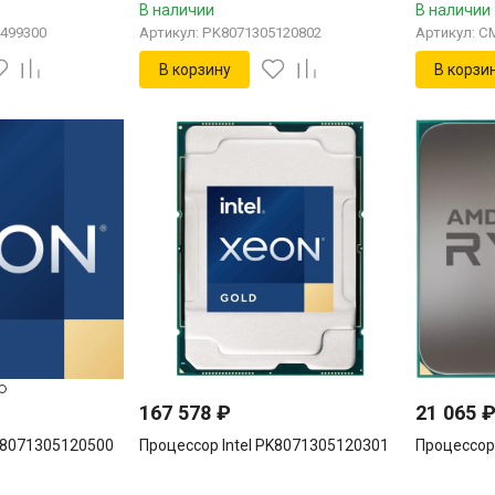
В наличии
В наличии
5499300
Артикул: PK8071305120802
Артикул: C
В корзину
В корзи
167 578
₽
21 065
PK8071305120500
Процессор Intel PK8071305120301
Процессор