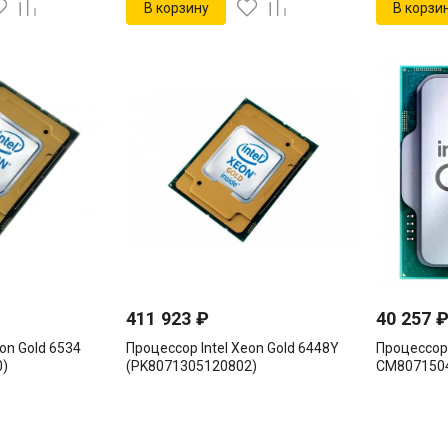
В корзину
В корзи
411 923
₽
40 257
on Gold 6534
Процессор Intel Xeon Gold 6448Y
Процессор 
0)
(PK8071305120802)
CM807150