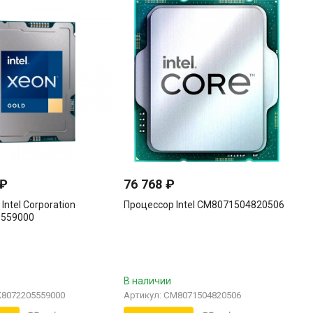
₽
76 768
₽
Intel Corporation
Процессор Intel CM8071504820506
5559000
В наличии
K8072205559000
Артикул: CM8071504820506