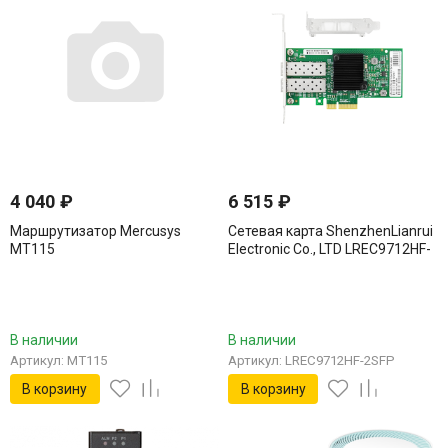
4 040
₽
6 515
₽
Маршрутизатор Mercusys
Сетевая карта ShenzhenLianrui
MT115
Electronic Co., LTD LREC9712HF-
2SFP
В наличии
В наличии
Артикул: MT115
Артикул: LREC9712HF-2SFP
В корзину
В корзину