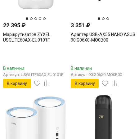
22 395
₽
3 351
₽
Маршрутизатов ZYXEL
Адаптер USB-AX55 NANO ASUS
USGLITE60AX-EU0101F
90IG06X0-MO0B00
В наличии
В наличии
Артикул: USGLITE60AX-EU0101F
Артикул: 90IG06X0-MO0B00
В корзину
В корзину