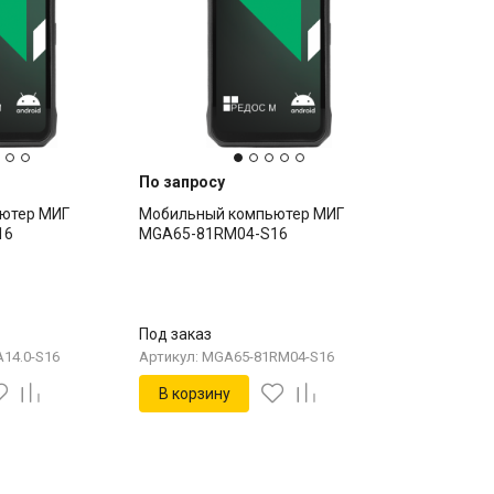
По запросу
ютер МИГ
Мобильный компьютер МИГ
16
MGA65-81RM04-S16
Под заказ
14.0-S16
Артикул: MGA65-81RM04-S16
В корзину