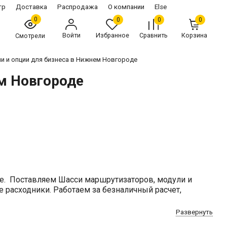
тр
Доставка
Распродажа
О компании
Else
0
0
0
0
Войти
Избранное
Сравнить
Корзина
Смотрели
и и опции для бизнеса в Нижнем Новгороде
м Новгороде
е. Поставляем Шасси маршрутизаторов, модули и
 расходники. Работаем за безналичный расчет,
Развернуть