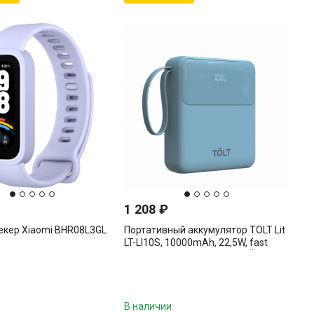
1 208
₽
екер Xiaomi BHR08L3GL
Портативный аккумулятор TOLT Lit
LT-LI10S, 10000mAh, 22,5W, fast
charging and PD, light blue TÖLT LT-
LI10S
В наличии