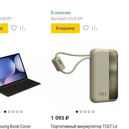
В наличии
T-LM10T
Артикул: LT-LN10Y
ну
В корзину
₽
1 093
₽
sung Book Cover
Портативный аккумулятор TOLT Lit