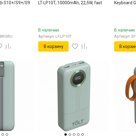
ab S10+/S9+/S9
LT-LP10T, 10000mAh, 22,5W, fast
Keyboard G
GRU
charging and PD, violet TÖLT LT-
FE+, EF-D
LP10T
В наличии
В наличии
UBRGRU
Артикул: LT-LP10T
Артикул: E
В корзину
В корзи