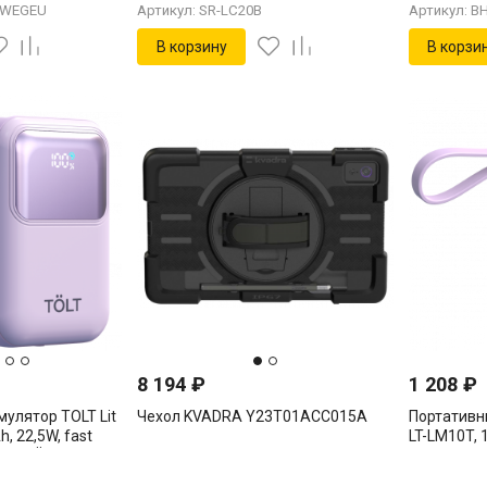
NWEGEU
Артикул: SR-LC20B
Артикул: B
В корзину
В корзи
8 194
₽
1 208
₽
улятор TOLT Lit
Чехол KVADRA Y23T01ACC015A
Портативны
, 22,5W, fast
LT-LM10T, 
olet TÖLT LT-
charging an
LM10T