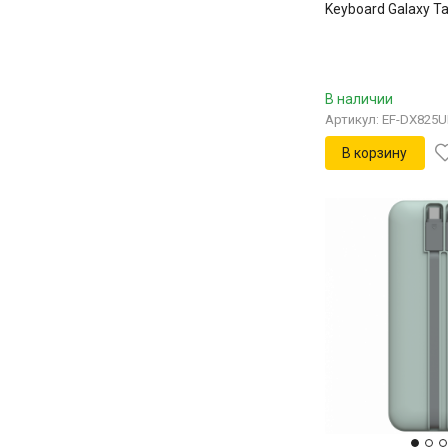
Keyboard Galaxy T
FE+, EF-DX825UBR
В наличии
Артикул: EF-DX825
В корзину