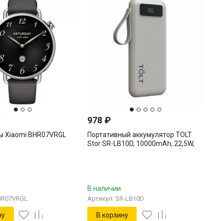
₽
978
₽
ы Xiaomi BHR07VRGL
Портативный аккумулятор TOLT
Stor SR-LB10D, 10000mAh, 22,5W,
fast charging and PD, beige TÖLT SR-
LB10D
В наличии
HR07VRGL
Артикул: SR-LB10D
ну
В корзину