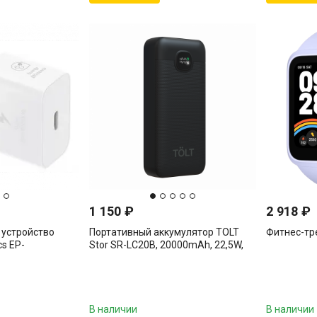
1 150
₽
2 918
₽
 устройство
Портативный аккумулятор TOLT
Фитнес-тр
cs EP-
Stor SR-LC20B, 20000mAh, 22,5W,
fast charging and PD, black
Powerbank TOLT Stor SR-LC20B,
20000mAh, 22,5W, fast charging and
PD, black TÖLT SR-LC20B
В наличии
В наличии