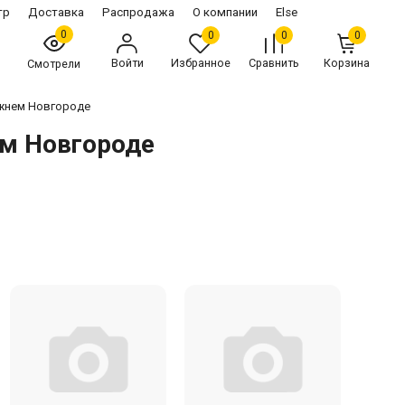
тр
Доставка
Распродажа
О компании
Else
0
0
0
0
Войти
Избранное
Сравнить
Корзина
Смотрели
ижнем Новгороде
ем Новгороде