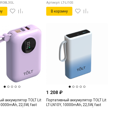
HR08L3GL
Артикул: LT-LI10S
ну
В корзину
1 208
₽
й аккумулятор TOLT Lit
Портативный аккумулятор TOLT Lit
10000mAh, 22,5W, fast
LT-LN10Y, 10000mAh, 22,5W, fast
d PD, violet TÖLT LT-
charging and PD, gradient TÖLT LT-
LN10Y