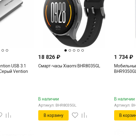
18 826
₽
1 734
₽
ntion USB 3.1
Смарт-часы Xiaomi BHR8035GL
Мобильный
Серый Vention
BHR9350G
В наличии
В наличии
Артикул: BHR8035GL
Артикул: B
В корзину
В корзи