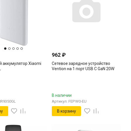
962
₽
 аккумулятор Xiaomi
Сетевое зарядное устройство
L
Vention на 1 порт USB С GaN 20W
Белый Vention FEPW0-EU
В наличии
HR9350GL
Артикул: FEPW0-EU
ну
В корзину