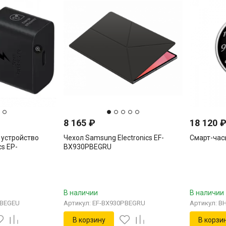
8 165
₽
18 120
 устройство
Чехол Samsung Electronics EF-
Смарт-час
cs EP-
BX930PBEGRU
В наличии
В наличии
NBEGEU
Артикул: EF-BX930PBEGRU
Артикул: B
В корзину
В корзи