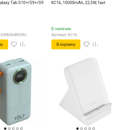
alaxy Tab S10+/S9+/S9
KC16, 10000mAh, 22,5W, fast
X820UBRGRU
charging and PD, beige, CCC TÖLT
KC16
В наличии
F-DX820UBRGRU
Артикул: KC16
ну
В корзину