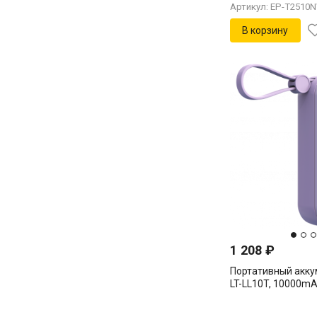
Артикул: EP-T2510
В корзину
1 208
₽
Портативный аккум
LT-LL10T, 10000mAh
charging and PD, vi
LL10T