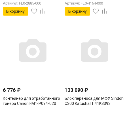
Артикул: FL0-2885-000
Артикул: FL0-4164-000
В корзину
В корзину
6 776
₽
133 090
₽
Контейнер для отработанного
Блок переноса для МФУ Sindoh
тонера Canon FM1-P094-020
C300 Katusha IT 41K3393