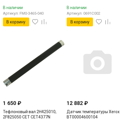
В наличии
В наличии
Артикул: FM0-3465-040
Артикул: 0691C002
В корзину
В корзину
1 650
₽
12 882
₽
Тефлоновый вал 2H425010,
Датчик температуры Xerox
2F825050 CET CET4377N
BT00004600104