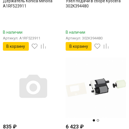
Держатель Konica Minolta
Узел подачи в сборе Kyocera
A1RF523911
302K394480
В наличии
В наличии
Артикул: A1RF523911
Артикул: 302K394480
В корзину
В корзину
835
₽
6 423
₽