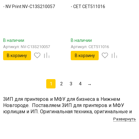
- NV Print NV-C13S210057
- CET CET511016
В наличии
В наличии
Артикул: NV-C13S210057
Артикул: CET511016
В корзину
В корзину
1
2
3
4
→
ЗИП для принтеров и МФУ для бизнеса в Нижнем
Новгороде. Поставляем ЗИП для принтеров и МФУ
юрлицам и ИП. Оригинальная техника, оригинальные и
совместимые расходники. Работаем за безналичный
Развернуть
расчет, договор. Официальная гарантия, сервис,
доставка. ShopZip.ru