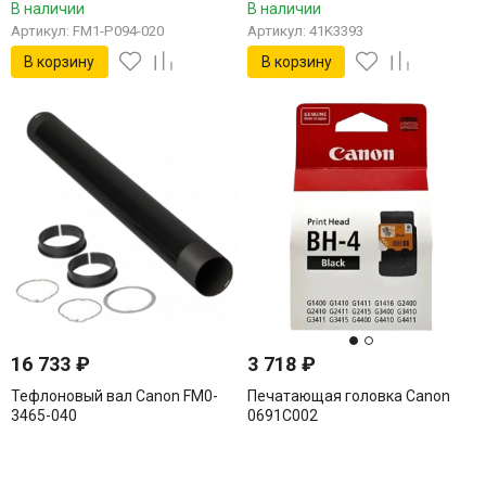
В наличии
В наличии
Артикул: FM1-P094-020
Артикул: 41K3393
В корзину
В корзину
16 733
₽
3 718
₽
Тефлоновый вал Canon FM0-
Печатающая головка Canon
3465-040
0691C002