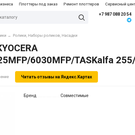
бизнеса
Плоттеры под заказ
Ремонт плоттеров
Сервисный цен
+7 987 088 20 54
ники
→
Ролики, Наборы роликов, Насадки
 KYOCERA
5MFP/6030MFP/TASKalfa 255/3
Читать отзывы на Яндекс.Картах
нение
Бренд
Совместимые