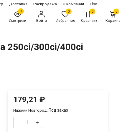
тр
Доставка
Распродажа
О компании
Else
0
0
0
0
Войти
Избранное
Сравнить
Корзина
Смотрели
 250ci/300ci/400ci
179,21
₽
Под заказ
Нижний Новгород:
–
+