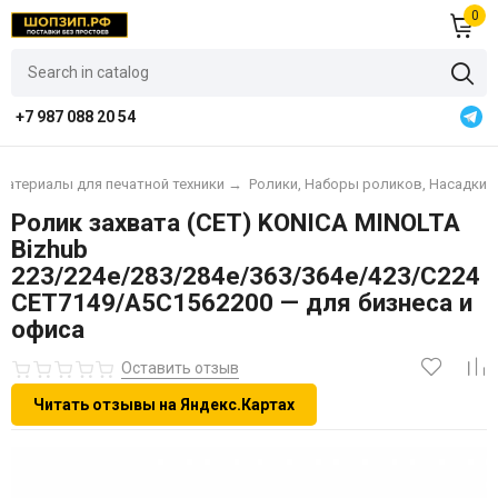
0
+7 987 088 20 54
материалы для печатной техники
→
Ролики, Наборы роликов, Насадки
Ролик захвата (CET) KONICA MINOLTA
Bizhub
223/224e/283/284e/363/364e/423/C224
CET7149/A5C1562200 — для бизнеса и
офиса
Оставить отзыв
Читать отзывы на Яндекс.Картах