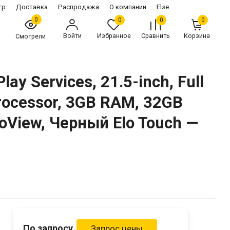
тр
Доставка
Распродажа
О компании
Else
0
0
0
0
Войти
Избранное
Сравнить
Корзина
Смотрели
ay Services, 21.5-inch, Full
rocessor, 3GB RAM, 32GB
 EloView, Черный Elo Touch —
По запросу