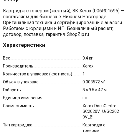
Картридж с тонером (желтый), 3K Xerox (006R01696) —
поставляем для бизнеса в Нижнем Новгороде.
Оригинальная техника и сертифицированные аналоги.
Работаем с юрлицами и ИП. Безналичный расчет,
договор, поставка, гарантия. ShopZip.ru
Характеристики
Вес
0.4 кг
Производитель
Xerox
Количество в упаковке (кратность)
1
Объем в упаковке
0.003572 м³
Габариты
8 × 9.5 × 47 м
Единица измерения
шт
Совместимость
Xerox DocuCentre
SC2020V_U/SC202
0V_BI
Тип картриджа
Картридж с
тонером