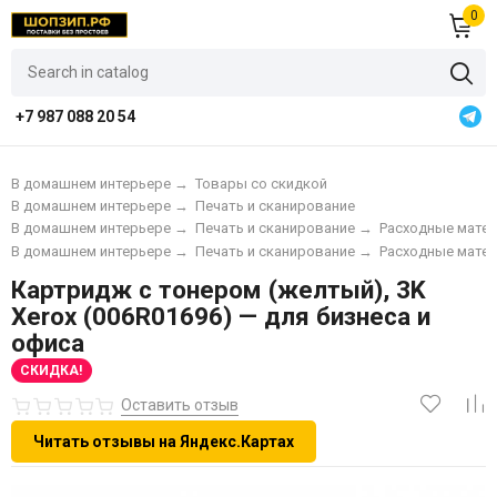
0
+7 987 088 20 54
В домашнем интерьере
→
Товары со скидкой
В домашнем интерьере
→
Печать и сканирование
В домашнем интерьере
→
Печать и сканирование
→
Расходные матер
В домашнем интерьере
→
Печать и сканирование
→
Расходные матер
Картридж с тонером (желтый), 3K
Xerox (006R01696) — для бизнеса и
офиса
СКИДКА!
Оставить отзыв
Читать отзывы на Яндекс.Картах