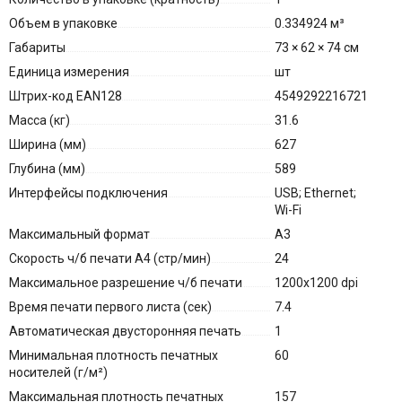
Объем в упаковке
0.334924 м³
Габариты
73 × 62 × 74 см
Единица измерения
шт
Штрих-код EAN128
4549292216721
Масса (кг)
31.6
Ширина (мм)
627
Глубина (мм)
589
Интерфейсы подключения
USB; Ethernet;
Wi-Fi
Максимальный формат
A3
Скорость ч/б печати A4 (стр/мин)
24
Максимальное разрешение ч/б печати
1200x1200 dpi
Время печати первого листа (сек)
7.4
Автоматическая двусторонняя печать
1
Минимальная плотность печатных
60
носителей (г/м²)
Максимальная плотность печатных
157