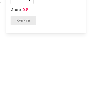
³
Итого:
0
₽
Купить