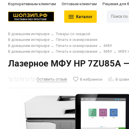
Корпоративным клиентам
Оптовым клиентам
Решения для 
Каталог
В домашнем интерьере
→
Товары со скидкой
В домашнем интерьере
→
Печать и сканирование
В домашнем интерьере
→
Печать и сканирование
→
МФУ
В домашнем интерьере
→
Печать и сканирование
→
МФУ
→
МФУ 
Лазерное МФУ HP 7ZU85A — 
Оставить отзыв
В избранное
В срав