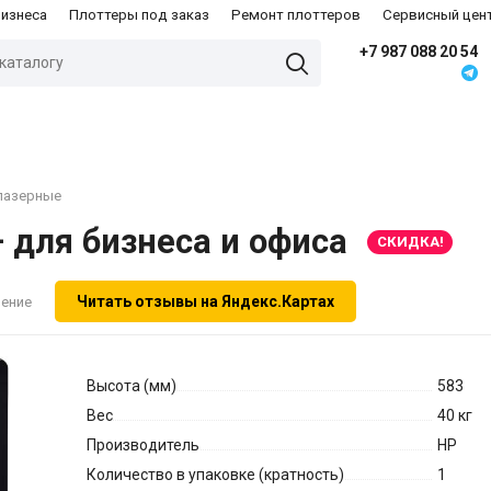
бизнеса
Плоттеры под заказ
Ремонт плоттеров
Сервисный цен
+7 987 088 20 54
лазерные
для бизнеса и офиса
СКИДКА!
Читать отзывы на Яндекс.Картах
нение
Высота (мм)
583
Вес
40 кг
Производитель
HP
Количество в упаковке (кратность)
1