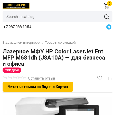
0
+7 987 088 20 54
В домашнем интерьере
→
Товары со скидкой
Лазерное МФУ HP Color LaserJet Ent
MFP M681dh (J8A10A) — для бизнеса
и офиса
СКИДКА!
Оставить отзыв
Читать отзывы на Яндекс.Картах