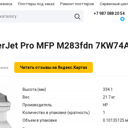
бизнеса
Плоттеры под заказ
Ремонт плоттеров
Сервисный цен
+7 987 088 20 54
erJet Pro MFP M283fdn 7KW74A
Читать отзывы на Яндекс.Картах
нение
Высота (мм)
334.1
Вес
21.7 кг
Производитель
HP
Количество в упаковке (кратность)
1
Объем в упаковке
0.10135125 м