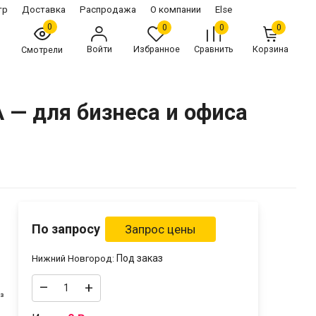
тр
Доставка
Распродажа
О компании
Else
0
0
0
0
Войти
Избранное
Сравнить
Корзина
Смотрели
 — для бизнеса и офиса
По запросу
Под заказ
Нижний Новгород:
–
+
³