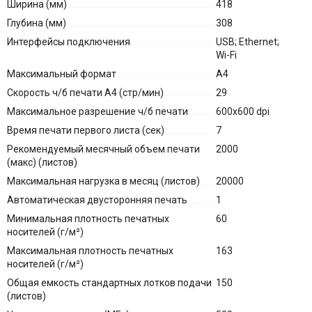
Ширина (мм)
418
Глубина (мм)
308
Интерфейсы подключения
USB; Ethernet;
Wi-Fi
Максимальный формат
A4
Скорость ч/б печати A4 (стр/мин)
29
Максимальное разрешение ч/б печати
600x600 dpi
Время печати первого листа (сек)
7
Рекомендуемый месячный объем печати
2000
(макс) (листов)
Максимальная нагрузка в месяц (листов)
20000
Автоматическая двусторонняя печать
1
Минимальная плотность печатных
60
носителей (г/м²)
Максимальная плотность печатных
163
носителей (г/м²)
Общая емкость стандартных лотков подачи
150
(листов)