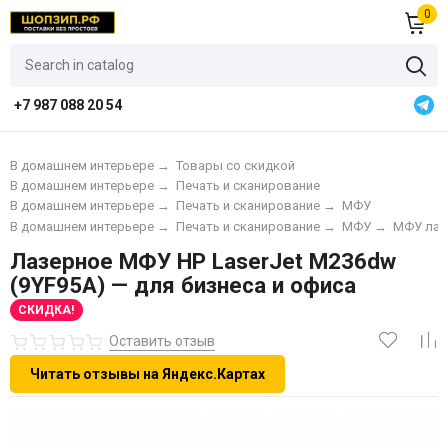
0
+7 987 088 20 54
В домашнем интерьере
→
Товары со скидкой
В домашнем интерьере
→
Печать и сканирование
В домашнем интерьере
→
Печать и сканирование
→
МФУ
В домашнем интерьере
→
Печать и сканирование
→
МФУ
→
МФУ лаз
Лазерное МФУ HP LaserJet M236dw
(9YF95A) — для бизнеса и офиса
СКИДКА!
Оставить отзыв
Читать отзывы на Яндекс.Картах