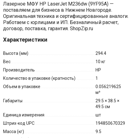
Лазерное МФУ HP LaserJet M236dw (9YF95A) —
поставляем для бизнеса в Нижнем Новгороде.
Оригинальная техника и сертифицированные аналоги.
Работаем с юрлицами и ИП. Безналичный расчет,
договор, поставка, гарантия. ShopZip.ru
Характеристики
Высота (мм)
294.4
Вес
10 кг
Производитель
HP
Количество в упаковке (кратность)
1
Объем в упаковке
0.056219625
м³
Габариты
29.5 × 38.5 ×
49.5 см
Единица измерения
шт
Штрих-код UPC
194850670329
Масса (кг)
9.5