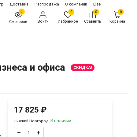
тр
Доставка
Распродажа
О компании
Else
0
0
0
0
Войти
Избранное
Сравнить
Корзина
Смотрели
знеса и офиса
СКИДКА!
17 825
₽
В наличии
Нижний Новгород:
–
+
³