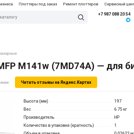
бизнеса
Плоттеры под заказ
Ремонт плоттеров
Сервисный цен
+7 987 088 20 54
лазерные
MFP M141w (7MD74A) — для би
Читать отзывы на Яндекс.Картах
нение
Высота (мм)
197
Вес
6.75 кг
Производитель
HP
Количество в упаковке (кратность)
1
Объем в упаковке
0.02622 м