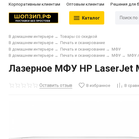
Корпоративным клиентам
Оптовым клиентам
Решения для 
Каталог
В домашнем интерьере
→
Товары со скидкой
В домашнем интерьере
→
Печать и сканирование
В домашнем интерьере
→
Печать и сканирование
→
МФУ
В домашнем интерьере
→
Печать и сканирование
→
МФУ
→
МФУ 
Лазерное МФУ HP LaserJet 
Оставить отзыв
В избранное
В срав