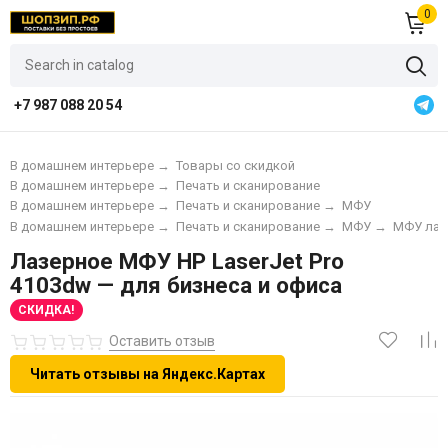
0
+7 987 088 20 54
В домашнем интерьере
→
Товары со скидкой
В домашнем интерьере
→
Печать и сканирование
В домашнем интерьере
→
Печать и сканирование
→
МФУ
В домашнем интерьере
→
Печать и сканирование
→
МФУ
→
МФУ лаз
Лазерное МФУ HP LaserJet Pro
4103dw — для бизнеса и офиса
СКИДКА!
Оставить отзыв
Читать отзывы на Яндекс.Картах