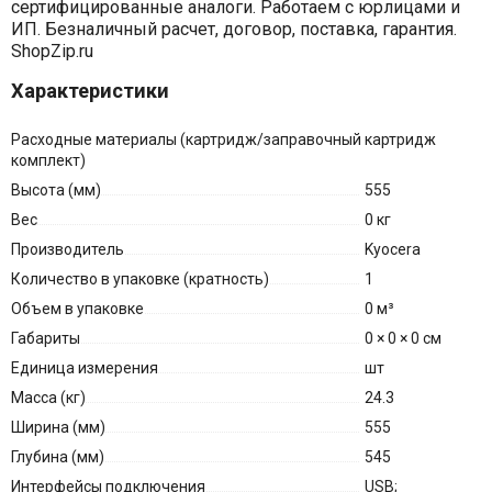
сертифицированные аналоги. Работаем с юрлицами и
ИП. Безналичный расчет, договор, поставка, гарантия.
ShopZip.ru
Характеристики
Расходные материалы (картридж/заправочный
картридж
комплект)
Высота (мм)
555
Вес
0 кг
Производитель
Kyocera
Количество в упаковке (кратность)
1
Объем в упаковке
0 м³
Габариты
0 × 0 × 0 см
Единица измерения
шт
Масса (кг)
24.3
Ширина (мм)
555
Глубина (мм)
545
Интерфейсы подключения
USB;