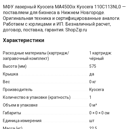
МФУ лазерный Kyocera MA4500ix Kyocera 110C113NL0 —
поставляем для бизнеса в Нижнем Новгороде.
Оригинальная техника и сертифицированные аналоги.
Работаем с юрлицами и ИП. Безналичный расчет,
договор, поставка, гарантия. ShopZip.ru
Характеристики
Расходные материалы (картридж/
1 картридж:
заправочный комплект)
чёрный
Высота (мм)
575
Крышка
да
Вес
0 кг
Производитель
Kyocera
Количество в упаковке (кратность)
1
Объем в упаковке
0 м³
Габариты
0 × 0 × 0 см
Единица измерения
шт
Масса (кг)
22.5