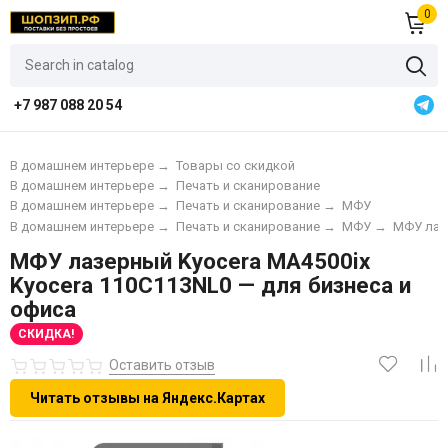
0
+7 987 088 20 54
В домашнем интерьере
→
Товары со скидкой
В домашнем интерьере
→
Печать и сканирование
В домашнем интерьере
→
Печать и сканирование
→
МФУ
В домашнем интерьере
→
Печать и сканирование
→
МФУ
→
МФУ лаз
МФУ лазерный Kyocera MA4500ix
Kyocera 110C113NL0 — для бизнеса и
офиса
СКИДКА!
Оставить отзыв
Читать отзывы на Яндекс.Картах