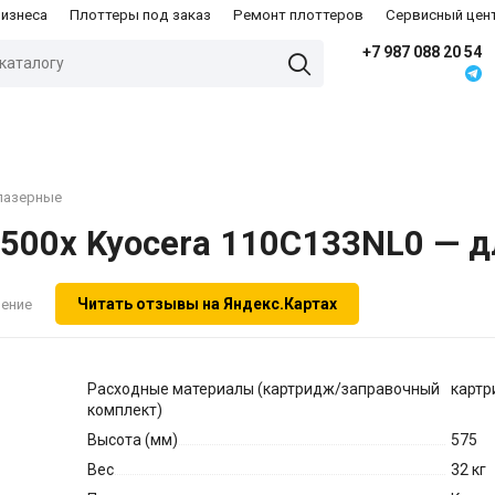
бизнеса
Плоттеры под заказ
Ремонт плоттеров
Сервисный цен
+7 987 088 20 54
лазерные
00x Kyocera 110C133NL0 — дл
Читать отзывы на Яндекс.Картах
нение
Расходные материалы (картридж/заправочный
карт
комплект)
Высота (мм)
575
Вес
32 кг