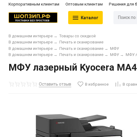
Корпоративным клиентам
Оптовым клиентам
Решения для 
Каталог
В домашнем интерьере
→
Товары со скидкой
В домашнем интерьере
→
Печать и сканирование
В домашнем интерьере
→
Печать и сканирование
→
МФУ
В домашнем интерьере
→
Печать и сканирование
→
МФУ
→
МФУ 
МФУ лазерный Kyocera MA45
Оставить отзыв
В избранное
В срав