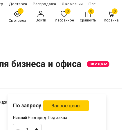
тр
Доставка
Распродажа
О компании
Else
0
0
0
0
Войти
Избранное
Сравнить
Корзина
Смотрели
я бизнеса и офиса
СКИДКА!
ридж
По запросу
Под заказ
Нижний Новгород:
–
+