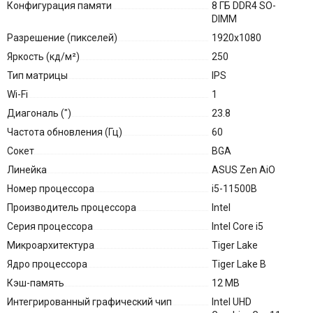
Конфигурация памяти
8 ГБ DDR4 SO-
DIMM
Разрешение (пикселей)
1920x1080
Яркость (кд/м²)
250
Тип матрицы
IPS
Wi-Fi
1
Диагональ (″)
23.8
Частота обновления (Гц)
60
Сокет
BGA
Линейка
ASUS Zen AiO
Номер процессора
i5-11500B
Производитель процессора
Intel
Серия процессора
Intel Core i5
Микроархитектура
Tiger Lake
Ядро процессора
Tiger Lake B
Кэш-память
12 MB
Интегрированный графический чип
Intel UHD