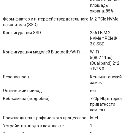
площадь
экрана: 85%
Форм-фактор и интерфейс твердотельного
M.2 PCIe NVMe
накопителя (SSD)
Конфигурация SSD
256 ГБ M.2
NVMe™ PCIe®
3.0 SSD
Конфигурация модулей Bluetooth/Wi-Fi
Wi-Fi
5(802.11ac)
(Dual band) 2*2
+ BT5.0
Безопасность
Кенсингтонский
замок
Оптический привод
нет
Веб-камера (подробно)
720p HD, шторка
приватности
камеры
Производитель графического процессора
Intel
Устройства ввода в комплекте
1