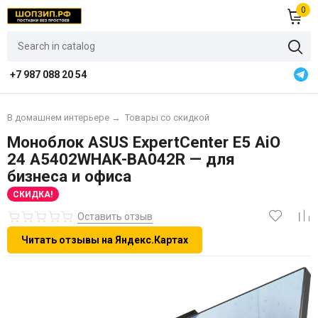
0
+7 987 088 20 54
В домашнем интерьере
→
Товары со скидкой
Моноблок ASUS ExpertCenter E5 AiO
24 A5402WHAK-BA042R — для
бизнеса и офиса
СКИДКА!
Оставить отзыв
Читать отзывы на Яндекс.Картах