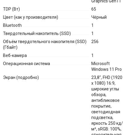
Graphics Gen11
TDP (Вт)
65
Цвет (как у производителя)
Чёрный
Bluetooth
1
Твердотельный накопитель (SSD)
1
Объём твердотельного накопителя (SSD)
256
(Гбайт)
Веб-камера
1
Операционная система
Microsoft
Windows 11 Pro
Экран (подробно)
23,8", FHD (1920
x 1080) 16:9,
широкие углы
обзора,
антибликовое
покрытие,
светодиодная
подсветка,
яркость 250 кд/
м², sRGB: 100%,
относительная