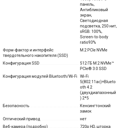
панель,
Антибликовый
экран,
Светодиодная
подсветка, 250 нит,
sRGB: 100%,
Screen-to-body
ratio93%
Форм-фактор и интерфейс
M.2 PCIe NVMe
твердотельного накопителя (SSD)
Конфигурация SSD
512 ГБ M.2 NVMe™
PCIe® 3.0 SSD
Конфигурация модулей Bluetooth/Wi-Fi
Wi-Fi
5(802.11ac)+Blueto
oth 4.2
(двухдиапазонный
) 2*5
Безопасность
Кенсингтонский
замок
Оптический привод
нет
Веб-камера (подробно)
720p HD, шторка