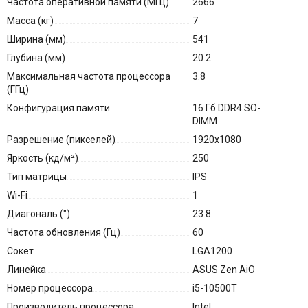
Частота оперативной памяти (МГц)
2666
Масса (кг)
7
Ширина (мм)
541
Глубина (мм)
20.2
Максимальная частота процессора
3.8
(ГГц)
Конфигурация памяти
16 Гб DDR4 SO-
DIMM
Разрешение (пикселей)
1920x1080
Яркость (кд/м²)
250
Тип матрицы
IPS
Wi-Fi
1
Диагональ (″)
23.8
Частота обновления (Гц)
60
Сокет
LGA1200
Линейка
ASUS Zen AiO
Номер процессора
i5-10500T
Производитель процессора
Intel