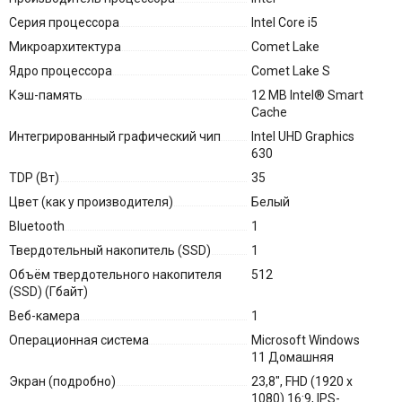
Серия процессора
Intel Core i5
Микроархитектура
Comet Lake
Ядро процессора
Comet Lake S
Кэш-память
12 MB Intel® Smart
Cache
Интегрированный графический чип
Intel UHD Graphics
630
TDP (Вт)
35
Цвет (как у производителя)
Белый
Bluetooth
1
Твердотельный накопитель (SSD)
1
Объём твердотельного накопителя
512
(SSD) (Гбайт)
Веб-камера
1
Операционная система
Microsoft Windows
11 Домашняя
Экран (подробно)
23,8", FHD (1920 x
1080) 16:9, IPS-