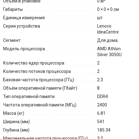
Объем в упаковке
0 м³
Габариты
0 × 0 × 0 см
Единица измерения
шт
Серия устройства
Lenovo
IdeaCentre
Сегмент
Для дома
Модель процессора
AMD Athlon
Silver 3050U
Количество ядер процессора
2
Количество потоков процессора
2
Базовая частота процессора (ГГц)
2.3
Объём оперативной памяти (Гбайт)
8
Тип оперативной памяти
DDR4
Частота оперативной памяти (МГц)
2400
Масса (кг)
6.81
Ширина (мм)
541
Глубина (мм)
185.34
Максимальная частота процессора (ГГц)
3.2