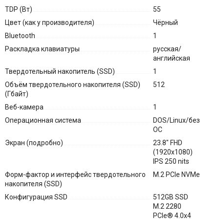
TDP (Вт)
55
Цвет (как у производителя)
Чёрный
Bluetooth
1
Раскладка клавиатуры
русская/
английская
Твердотельный накопитель (SSD)
1
Объём твердотельного накопителя (SSD)
512
(Гбайт)
Веб-камера
1
Операционная система
DOS/Linux/без
ОС
Экран (подробно)
23.8" FHD
(1920x1080)
IPS 250 nits
Форм-фактор и интерфейс твердотельного
M.2 PCIe NVMe
накопителя (SSD)
Конфигурация SSD
512GB SSD
M.2 2280
PCIe® 4.0x4