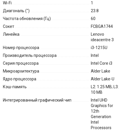
Wi-Fi
1
Диагональ (″)
23.8
Частота обновления (Гц)
60
Сокет
FCBGA1744
Линейка
Lenovo
ideacentre 3
Номер процессора
i3-1215U
Производитель процессора
Intel
Серия процессора
Intel Core i3
Микроархитектура
Alder Lake
Ядро процессора
Alder Lake-U
Кэш-память
L2: 1.25 MB; L3:
10 MB
Интегрированный графический чип
Intel UHD
Graphics for
12th
Generation
Intel
Processors