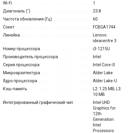
Wi-Fi
1
Диагональ (″)
23.8
Частота обновления (Гц)
60
Сокет
FCBGA1744
Линейка
Lenovo
ideacentre 3
Номер процессора
i3-1215U
Производитель процессора
Intel
Серия процессора
Intel Core i3
Микроархитектура
Alder Lake
Ядро процессора
Alder Lake-U
Кэш-память
L2: 1.25 MB; L3:
10 MB
Интегрированный графический чип
Intel UHD
Graphics for
12th
Generation
Intel
Processors