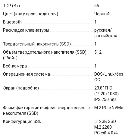
TDP (Вт)
55
Цвет (как у производителя)
Чёрный
Bluetooth
1
Раскладка клавиатуры
русская/
английская
Твердотельный накопитель (SSD)
1
Объём твердотельного накопителя (SSD)
512
(Гбайт)
Веб-камера
1
Операционная система
DOS/Linux/без
ОС
Экран (подробно)
23.8" FHD
(1920x1080)
IPS 250 nits
Форм-фактор и интерфейс твердотельного
M.2 PCIe NVMe
накопителя (SSD)
Конфигурация SSD
512GB SSD
M.2 2280
PCIe® 4.0x4