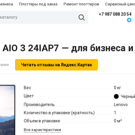
бизнеса
Плоттеры под заказ
Ремонт плоттеров
Сервисный цен
+7 987 088 20 54
 AIO 3 24IAP7 — для бизнеса и
Читать отзывы на Яндекс.Картах
нение
Вес
0 кг
Цвет
Черны
Производитель
Lenovo
Количество в упаковке (кратность)
1
Объем в упаковке
0 м³
Все характеристики