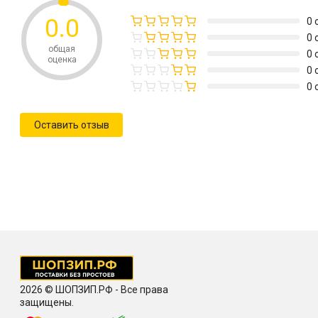
0.0
0 
0 
общая
0 
оценка
0 
0 
Оставить отзыв
2026 © ШОПЗИП.РФ - Все права
защищены.