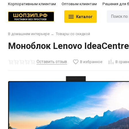
Корпоративным клиентам
Оптовым клиентам
Решения для 
Каталог
В домашнем интерьере
→
Товары со скидкой
Моноблок Lenovo IdeaCentre
Оставить отзыв
В избранное
В срав