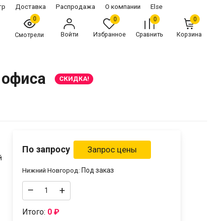
тр
Доставка
Распродажа
О компании
Else
0
0
0
0
Войти
Избранное
Сравнить
Корзина
Смотрели
 офиса
СКИДКА!
По запросу
й
Под заказ
Нижний Новгород:
–
+
Итого:
0
₽