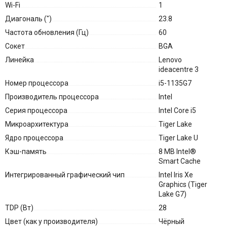
Wi-Fi
1
Диагональ (″)
23.8
Частота обновления (Гц)
60
Сокет
BGA
Линейка
Lenovo
ideacentre 3
Номер процессора
i5-1135G7
Производитель процессора
Intel
Серия процессора
Intel Core i5
Микроархитектура
Tiger Lake
Ядро процессора
Tiger Lake U
Кэш-память
8 MB Intel®
Smart Cache
Интегрированный графический чип
Intel Iris Xe
Graphics (Tiger
Lake G7)
TDP (Вт)
28
Цвет (как у производителя)
Чёрный