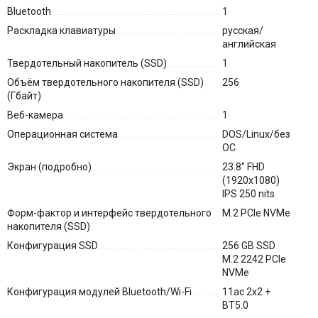
Bluetooth
1
Раскладка клавиатуры
русская/
английская
Твердотельный накопитель (SSD)
1
Объём твердотельного накопителя (SSD)
256
(Гбайт)
Веб-камера
1
Операционная система
DOS/Linux/без
ОС
Экран (подробно)
23.8" FHD
(1920x1080)
IPS 250 nits
Форм-фактор и интерфейс твердотельного
M.2 PCIe NVMe
накопителя (SSD)
Конфигурация SSD
256 GB SSD
M.2 2242 PCIe
NVMe
Конфигурация модулей Bluetooth/Wi-Fi
11ac 2x2 +
BT5.0