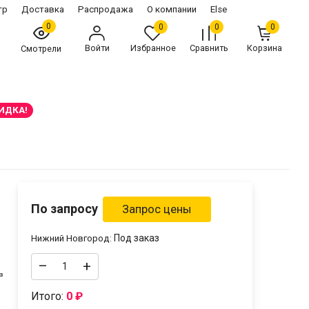
тр
Доставка
Распродажа
О компании
Else
0
0
0
0
Войти
Избранное
Сравнить
Корзина
Смотрели
ИДКА!
По запросу
Под заказ
Нижний Новгород:
–
+
³
Итого:
0
₽