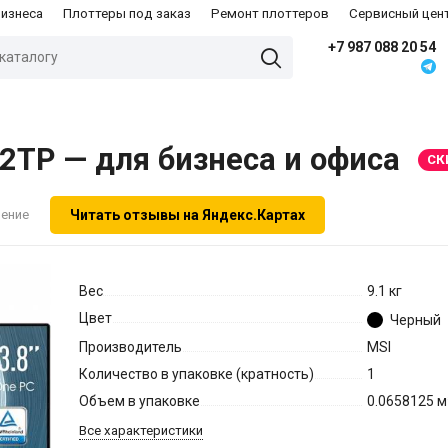
бизнеса
Плоттеры под заказ
Ремонт плоттеров
Сервисный цен
+7 987 088 20 54
TP — для бизнеса и офиса
СК
Читать отзывы на Яндекс.Картах
нение
Вес
9.1 кг
Цвет
Черный
Производитель
MSI
Количество в упаковке (кратность)
1
Объем в упаковке
0.0658125 м
Все характеристики