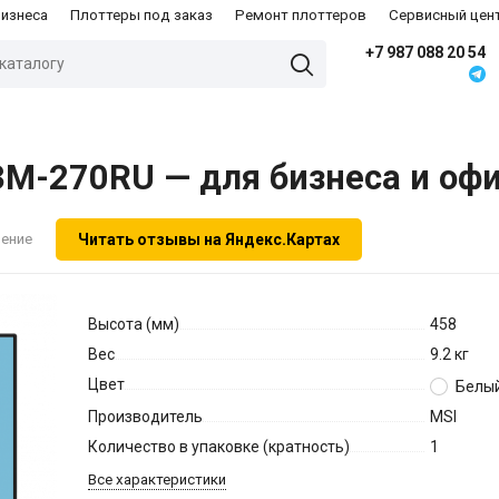
бизнеса
Плоттеры под заказ
Ремонт плоттеров
Сервисный цен
+7 987 088 20 54
M-270RU — для бизнеса и оф
Читать отзывы на Яндекс.Картах
нение
Высота (мм)
458
Вес
9.2 кг
Цвет
Белы
Производитель
MSI
Количество в упаковке (кратность)
1
Все характеристики