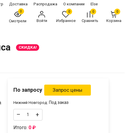
тр
Доставка
Распродажа
О компании
Else
0
0
0
0
Войти
Избранное
Сравнить
Корзина
Смотрели
иса
СКИДКА!
По запросу
Под заказ
Нижний Новгород:
й
–
+
Итого:
0
₽