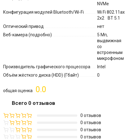
NVMe
Конфигурация модулей Bluetooth/Wi-Fi
Wi Fi 802.11ax
2x2 BT 5.1
Оптический привод
нет
Веб-камера (подробно)
5 Мп,
выдвижная
со
встроенным
микрофоном
Производитель графического процессора
Intel
Объём жёсткого диска (HDD) (Гбайт)
0
0.0
общая оценка
Всего 0 отзывов
0 отзывов
0 отзывов
0 отзывов
0 отзывов