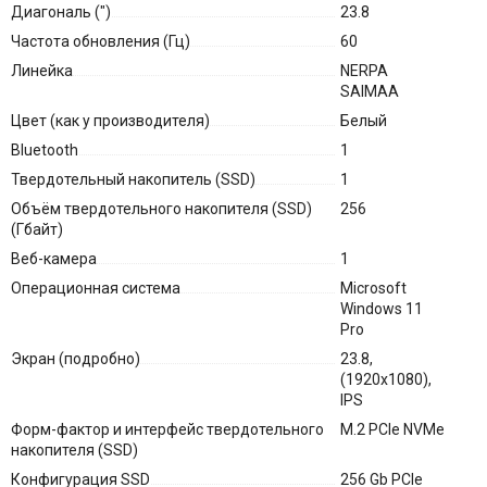
Диагональ (″)
23.8
Частота обновления (Гц)
60
Линейка
NERPA
SAIMAA
Цвет (как у производителя)
Белый
Bluetooth
1
Твердотельный накопитель (SSD)
1
Объём твердотельного накопителя (SSD)
256
(Гбайт)
Веб-камера
1
Операционная система
Microsoft
Windows 11
Pro
Экран (подробно)
23.8,
(1920x1080),
IPS
Форм-фактор и интерфейс твердотельного
M.2 PCIe NVMe
накопителя (SSD)
Конфигурация SSD
256 Gb PCIe