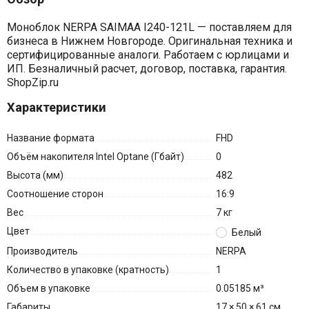
Моноблок NERPA SAIMAA I240-121L — поставляем для
бизнеса в Нижнем Новгороде. Оригинальная техника и
сертифицированные аналоги. Работаем с юрлицами и
ИП. Безналичный расчет, договор, поставка, гарантия.
ShopZip.ru
Характеристики
Название формата
FHD
Объём накопителя Intel Optane (Гбайт)
0
Высота (мм)
482
Соотношение сторон
16:9
Вес
7 кг
Цвет
Белый
Производитель
NERPA
Количество в упаковке (кратность)
1
Объем в упаковке
0.05185 м³
Габариты
17 × 50 × 61 см