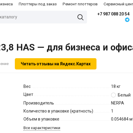
бизнеса
Плоттеры под заказ
Ремонт плоттеров
Сервисный цен
+7 987 088 20 54
,8 HAS — для бизнеса и офис
Читать отзывы на Яндекс.Картах
нение
Вес
18 кг
Цвет
Белый
Производитель
NERPA
Количество в упаковке (кратность)
1
Объем в упаковке
0.054684 м
Все характеристики