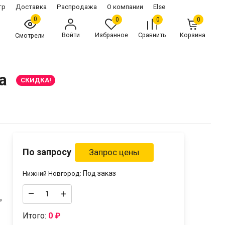
тр
Доставка
Распродажа
О компании
Else
0
0
0
0
Войти
Избранное
Сравнить
Корзина
Смотрели
а
СКИДКА!
По запросу
Под заказ
Нижний Новгород:
–
+
³
Итого:
0
₽