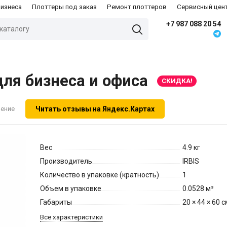
бизнеса
Плоттеры под заказ
Ремонт плоттеров
Сервисный цен
+7 987 088 20 54
для бизнеса и офиса
СКИДКА!
Читать отзывы на Яндекс.Картах
нение
Вес
4.9 кг
Производитель
IRBIS
Количество в упаковке (кратность)
1
Объем в упаковке
0.0528 м³
Габариты
20 × 44 × 60 
Все характеристики