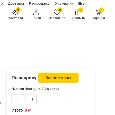
тр
Доставка
Распродажа
О компании
Else
0
0
0
0
Войти
Избранное
Сравнить
Корзина
Смотрели
По запросу
Под заказ
Нижний Новгород:
–
+
см
Итого:
0
₽