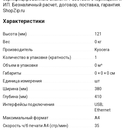
ИП. Безналичный расчет, договор, поставка, гарантия.
ShopZip.ru
Характеристики
Высота (мм)
121
Вес
0 кг
Производитель
Kyocera
Количество в упаковке (кратность)
1
Объем в упаковке
0 м³
Габариты
0 × 0 × 0 см
Единица измерения
шт
Ширина (мм)
380
Глубина (мм)
410
Интерфейсы подключения
USB;
Ethernet
Максимальный формат
A4
Скорость ч/б печати A4 (стр/мин)
35