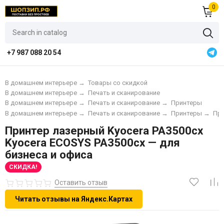
0
+7 987 088 20 54
В домашнем интерьере
→
Товары со скидкой
В домашнем интерьере
→
Печать и сканирование
В домашнем интерьере
→
Печать и сканирование
→
Принтеры
В домашнем интерьере
→
Печать и сканирование
→
Принтеры
→
При
Принтер лазерный Kyocera PA3500cx
Kyocera ECOSYS PA3500cx — для
бизнеса и офиса
СКИДКА!
Оставить отзыв
Читать отзывы на Яндекс.Картах