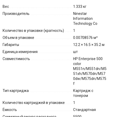
Вес
1.333 кг
Производитель
Ninestar
Information
Technology Co
Количество в упаковке (кратность)
1
Объем в упаковке
0.00708576 м³
Габариты
12.2 × 16.5 × 35.2 м
Единица измерения
шт
Совместимость
HP Enterprise 500
color
M551n/M551dn/M5
51xh/M570dn/M57
0dw/M575dn/M575
f
Тип картриджа
Картридж с
тонером
Количество картриджей в упаковке
1
Ёмкость
Стандартная
Суммарный ресурс расходного
5500