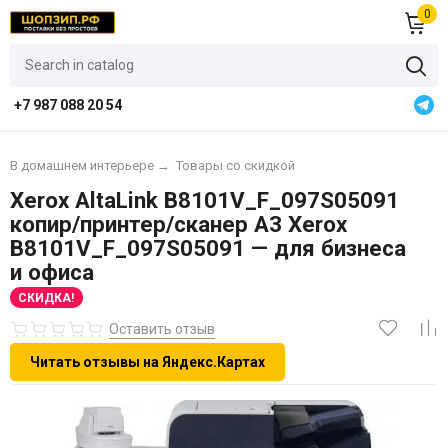
0
+7 987 088 20 54
В домашнем интерьере
→
Товары со скидкой
Xerox AltaLink B8101V_F_097S05091
копир/принтер/сканер А3 Xerox
B8101V_F_097S05091 — для бизнеса
и офиса
СКИДКА!
Оставить отзыв
Читать отзывы на Яндекс.Картах