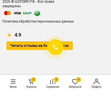
2026 © ШОПЗИП.РФ - Все права
защищены.
Политика обработки персональных данных
★
4.9
Читать отзывы на Яндекс.Картах
Контакты
0
0
0
+7 987 088 20 54
Меню
Корзина
Сравнение
Избранное
Профиль
zakaz@shopzip.ru